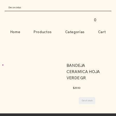
Decorcintas
0
Home
Productos
Categorías
Cart
BANDEJA
CERAMICA HOJA
VERDE GR
$25.50
Out of stock