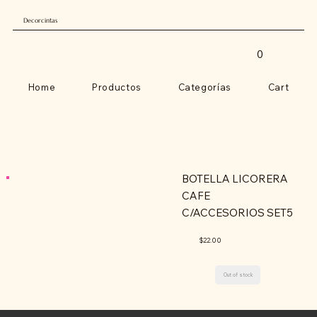
Decorcintas
0
Home
Productos
Categorías
Cart
BOTELLA LICORERA
CAFE
C/ACCESORIOS SET5
$22.00
Out of stock