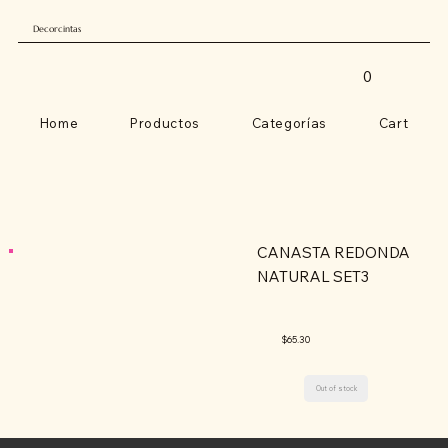
Decorcintas
0
Home
Productos
Categorías
Cart
CANASTA REDONDA
NATURAL SET3
$65.30
Out of stock