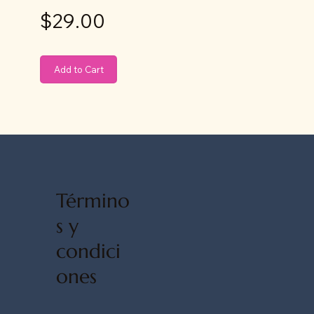
$29.00
Add to Cart
Término
s y
condici
ones