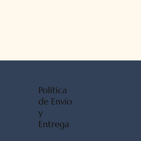
Política
de Envío
y
Entrega