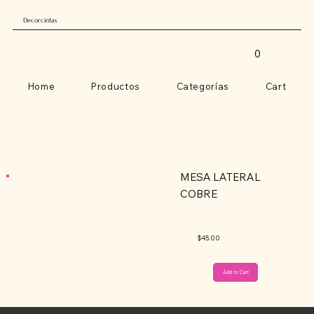
Decorcintas
0
Home
Productos
Categorías
Cart
MESA LATERAL
COBRE
$45.00
Add to Cart