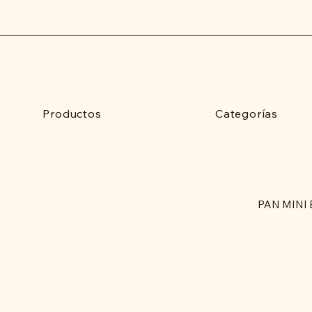
Productos
Categorías
PAN MINI