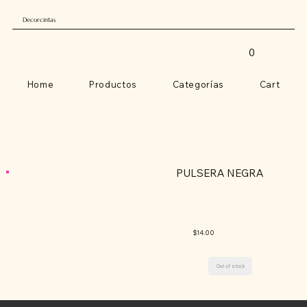
Decorcintas
0
Home
Productos
Categorías
Cart
PULSERA NEGRA
$14.00
Out of stock