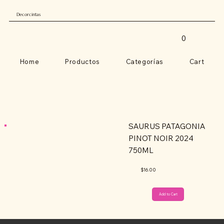
Decorcintas
0
Home
Productos
Categorías
Cart
SAURUS PATAGONIA
PINOT NOIR 2024
750ML
$16.00
Add to Cart