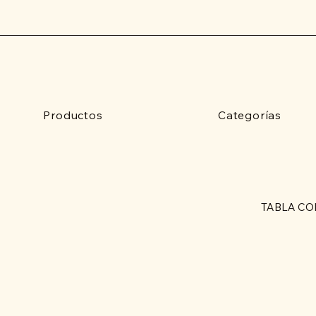
Productos
Categorías
TABLA CO