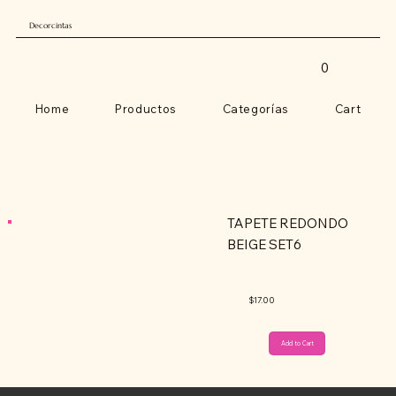
Decorcintas
0
Home
Productos
Categorías
Cart
TAPETE REDONDO
BEIGE SET6
$17.00
Add to Cart