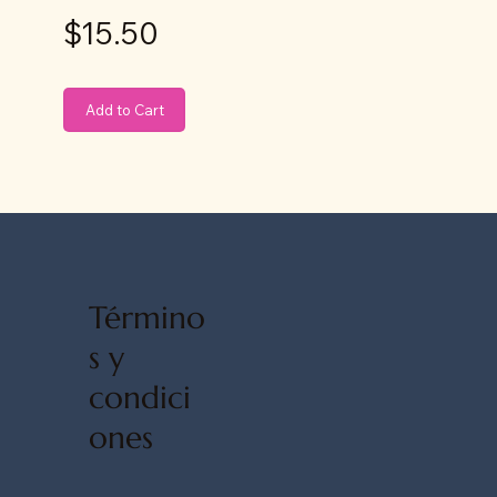
$15.50
Add to Cart
Término
s y
condici
ones