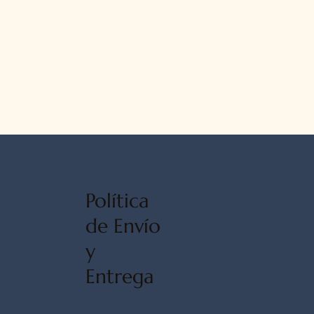
Política
de Envío
y
Entrega