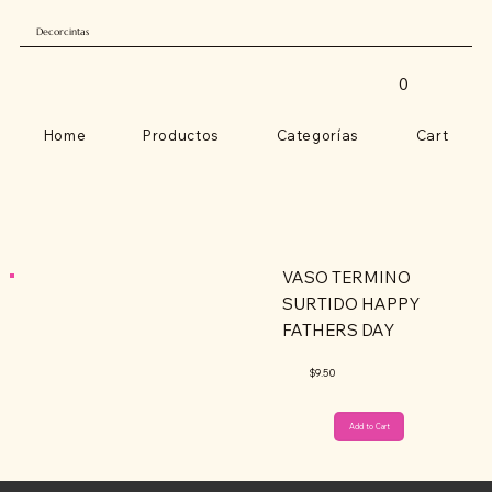
Decorcintas
0
Home
Productos
Categorías
Cart
VASO TERMINO
SURTIDO HAPPY
FATHERS DAY
$9.50
Add to Cart