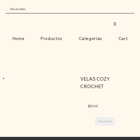
Decorcintas
0
Home
Productos
Categorías
Cart
VELAS COZY
CROCHET
$22.00
Out of stock