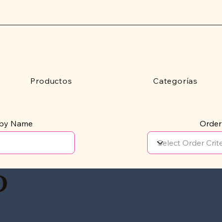
Productos
Categorías
r by Name
Order
P