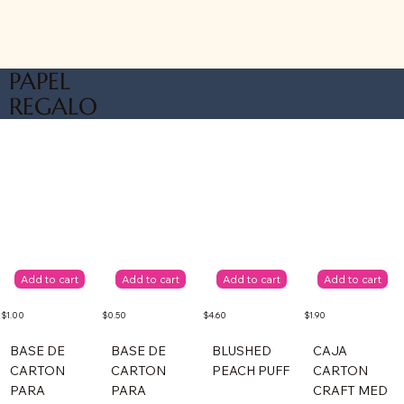
PAPEL
REGALO
Add to cart
Add to cart
Add to cart
Add to cart
$1.00
$0.50
$4.60
$1.90
BASE DE
BASE DE
BLUSHED
CAJA
CARTON
CARTON
PEACH PUFF
CARTON
PARA
PARA
CRAFT MED