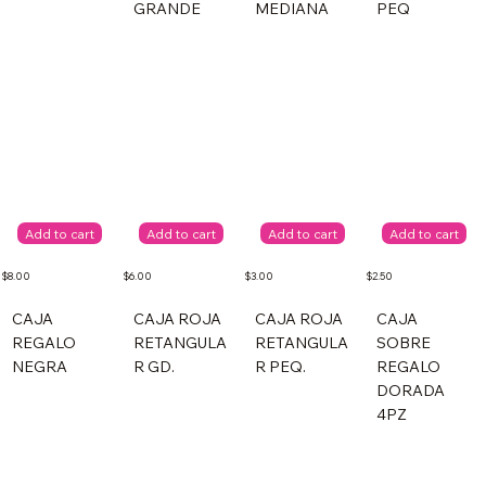
GRANDE
MEDIANA
PEQ
Add to cart
Add to cart
Add to cart
Add to cart
$8.00
$6.00
$3.00
$2.50
CAJA
CAJA ROJA
CAJA ROJA
CAJA
REGALO
RETANGULA
RETANGULA
SOBRE
NEGRA
R GD.
R PEQ.
REGALO
DORADA
4PZ