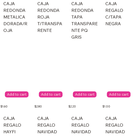
CAJA
CAJA
CAJA
CAJA
REDONDA
REDONDA
REDONDA
REGALO
METALICA
ROJA
TAPA
C/TAPA
DORADA/R
T/TRANSPA
TRANSPARE
NEGRA
OJA
RENTE
NTE PQ
GRIS
Add to cart
Add to cart
Add to cart
Add to cart
$1.60
$2.80
$2.20
$1.00
CAJA
CAJA
CAJA
CAJA
REGALO
REGALO
REGALO
REGALO
HAYFI
NAVIDAD
NAVIDAD
NAVIDAD