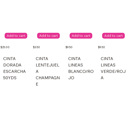
Add to cart
Add to cart
Add to cart
Add to cart
$25.00
$3.50
$9.50
$9.50
CINTA
CINTA
CINTA
CINTA
DORADA
LENTEJUEL
LINEAS
LINEAS
ESCARCHA
A
BLANCO/RO
VERDE/ROJ
50YDS
CHAMPAGN
JO
A
E