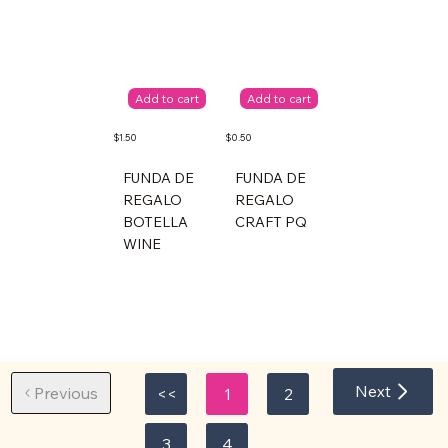
Add to cart
Add to cart
$1.50
$0.50
FUNDA DE
FUNDA DE
REGALO
REGALO
BOTELLA
CRAFT PQ
WINE
Next
Previous
<<
1
2
3
4