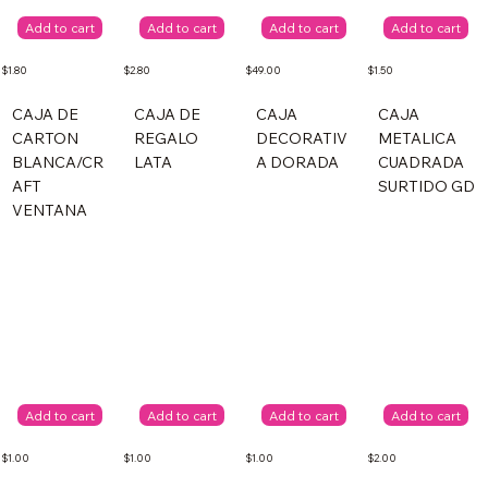
Add to cart
Add to cart
Add to cart
Add to cart
$1.80
$2.80
$49.00
$1.50
CAJA DE
CAJA DE
CAJA
CAJA
CARTON
REGALO
DECORATIV
METALICA
BLANCA/CR
LATA
A DORADA
CUADRADA
AFT
SURTIDO GD
VENTANA
Add to cart
Add to cart
Add to cart
Add to cart
$1.00
$1.00
$1.00
$2.00