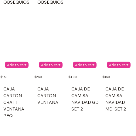
OBSEQUIOS
OBSEQUIOS
Add to cart
Add to cart
Add to cart
Add to cart
$1.50
$2.50
$4.00
$3.50
CAJA
CAJA
CAJA DE
CAJA DE
CARTON
CARTON
CAMISA
CAMISA
CRAFT
VENTANA
NAVIDAD GD
NAVIDAD
VENTANA
SET 2
MD. SET 2
PEQ