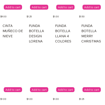
Add to cart
Add to cart
Add to cart
Add to cart
$9.00
$1.25
$1.00
$1.50
CINTA
FUNDA
FUNDA
FUNDA
MUÑECO DE
BOTELLA
BOTELLA
BOTELLA
NIEVE
DESIGN
LLANA 4
MERRY
LORENA
COLORES
CHRISTMAS
Add to cart
Add to cart
Add to cart
Add to cart
$1.00
$1.00
$1.00
$1.25