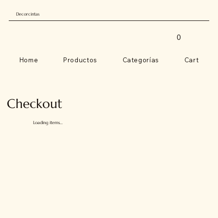
Decorcintas
0
Home
Productos
Categorías
Cart
Checkout
Loading items...