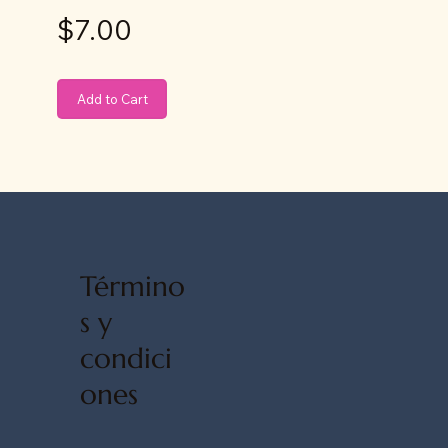
$7.00
Add to Cart
Término
s y
condici
ones