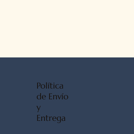
Política
de Envío
y
Entrega