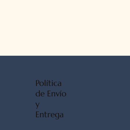
Política
de Envío
y
Entrega