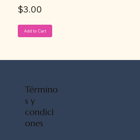
$3.00
Add to Cart
Término
s y
condici
ones