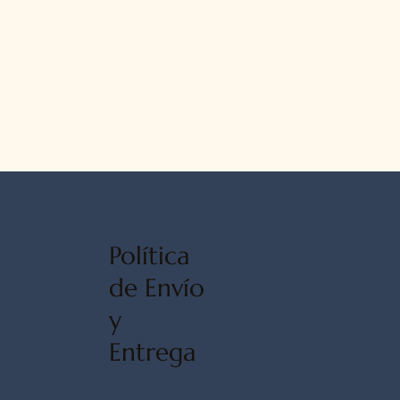
Política
de Envío
y
Entrega