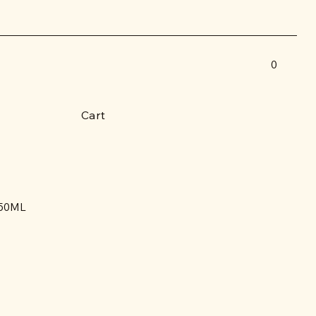
0
Cart
50ML