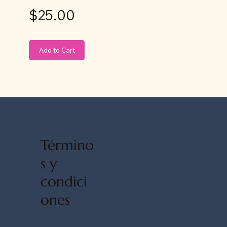
$25.00
Add to Cart
Término
s y
condici
ones