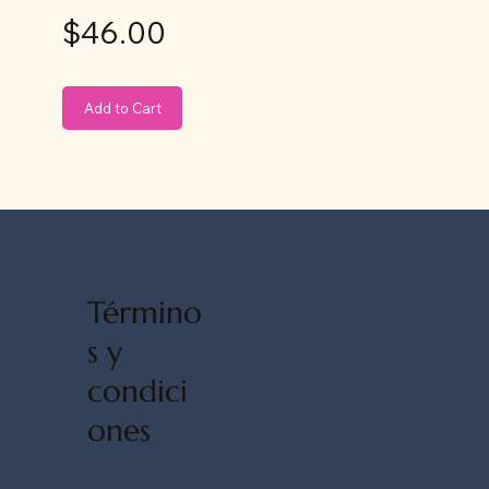
$46.00
Add to Cart
Término
s y
condici
ones