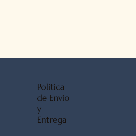
Política
de Envío
y
Entrega