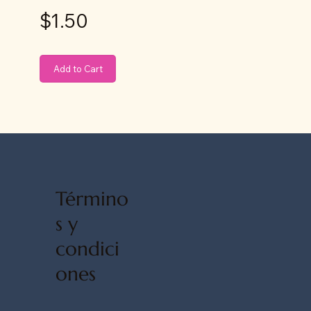
$1.50
Add to Cart
Término
s y
condici
ones