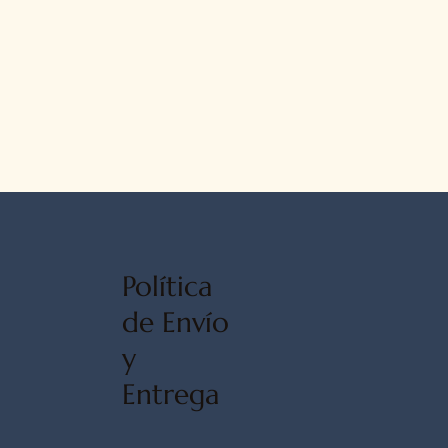
Política
de Envío
y
Entrega