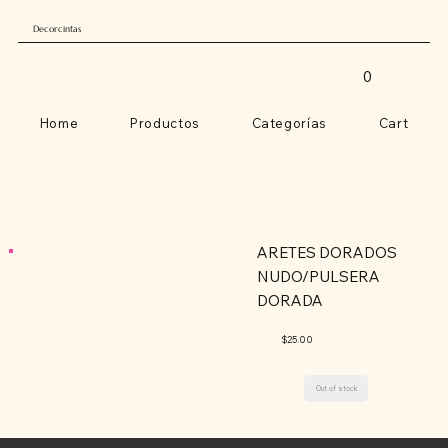
Decorcintas
0
Home
Productos
Categorías
Cart
ARETES DORADOS
NUDO/PULSERA
DORADA
$25.00
Out of stock