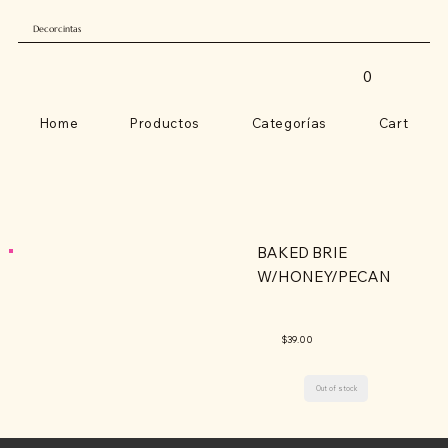
Decorcintas
0
Home
Productos
Categorías
Cart
BAKED BRIE
W/HONEY/PECAN
$39.00
Out of stock