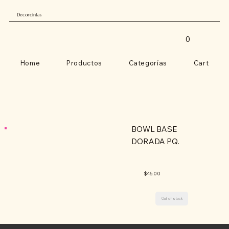
Decorcintas
0
Home
Productos
Categorías
Cart
BOWL BASE
DORADA PQ.
$45.00
Out of stock