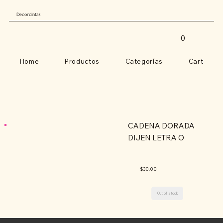
Decorcintas
0
Home
Productos
Categorías
Cart
CADENA DORADA
DIJEN LETRA O
$30.00
Out of stock