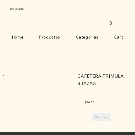
Decorcintas
0
Home
Productos
Categorías
Cart
CAFETERA PRIMULA
8 TAZAS
$24.00
Out of stock