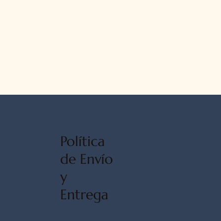
Política
de Envío
y
Entrega