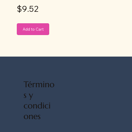
$9.52
Add to Cart
Término
s y
condici
ones