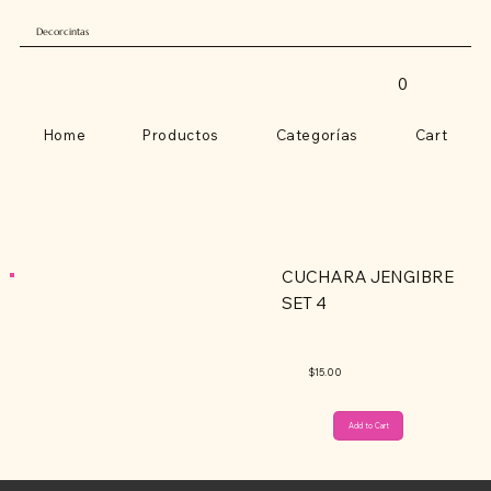
Decorcintas
0
Home
Productos
Categorías
Cart
CUCHARA JENGIBRE
SET 4
$15.00
Add to Cart