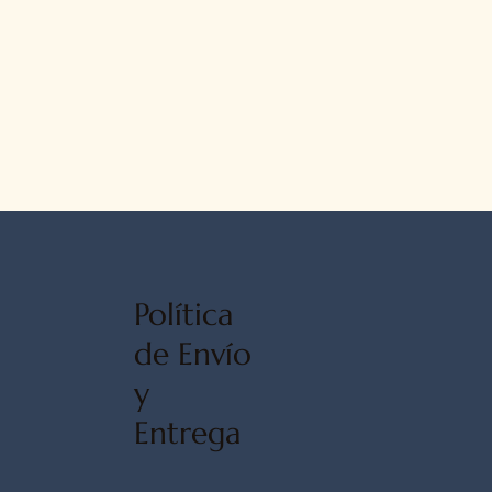
Política
de Envío
y
Entrega