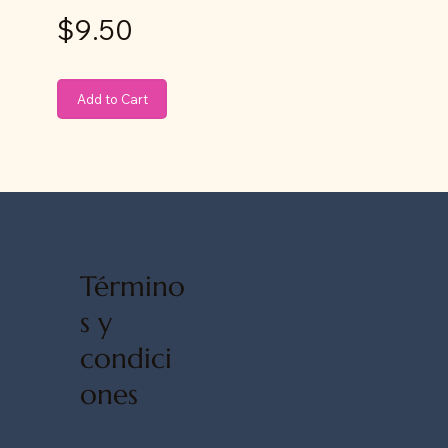
$9.50
Add to Cart
Término
s y
condici
ones