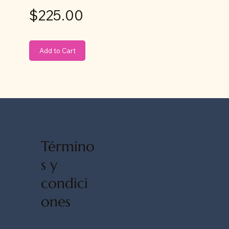
$225.00
Add to Cart
Término
s y
condici
ones