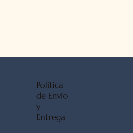
Política
de Envío
y
Entrega