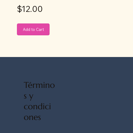
$12.00
Add to Cart
Término
s y
condici
ones