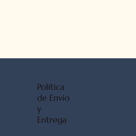
Política
de Envío
y
Entrega