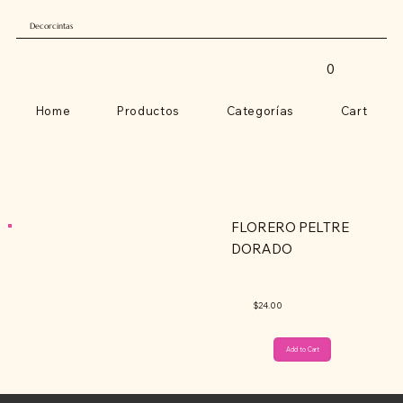
Decorcintas
0
Home
Productos
Categorías
Cart
FLORERO PELTRE
DORADO
$24.00
Add to Cart