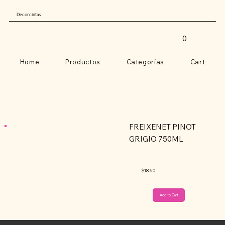
Decorcintas
0
Home
Productos
Categorías
Cart
FREIXENET PINOT
GRIGIO 750ML
$18.50
Add to Cart