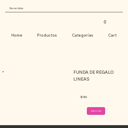
Decorcintas
0
Home
Productos
Categorías
Cart
FUNDA DE REGALO
LINEAS
$1.80
Add to Cart