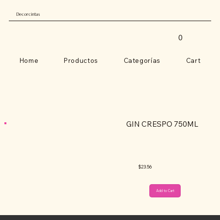
Decorcintas
0
Home
Productos
Categorías
Cart
GIN CRESPO 750ML
$23.56
Add to Cart