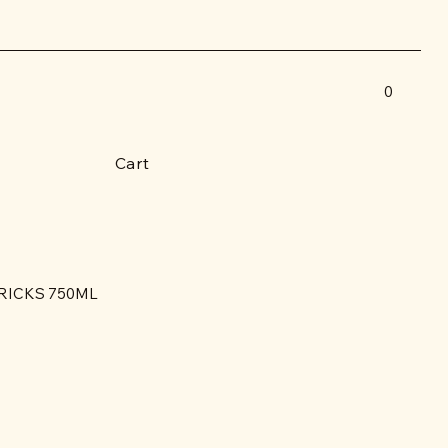
0
Cart
RICKS 750ML