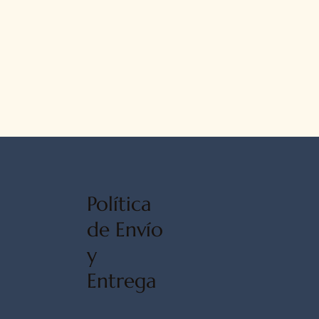
Política
de Envío
y
Entrega