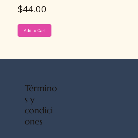
$44.00
Add to Cart
Término
s y
condici
ones