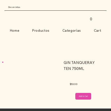
Decorcintas
0
Home
Productos
Categorías
Cart
GIN TANQUERAY
TEN 750ML
$53.00
Add to Cart