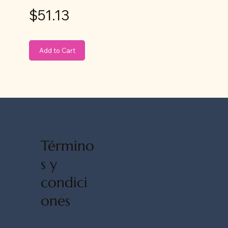
$51.13
Add to Cart
Término
s y
condici
ones