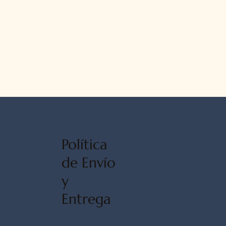
Política
de Envío
y
Entrega