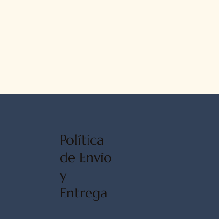
Política
de Envío
y
Entrega