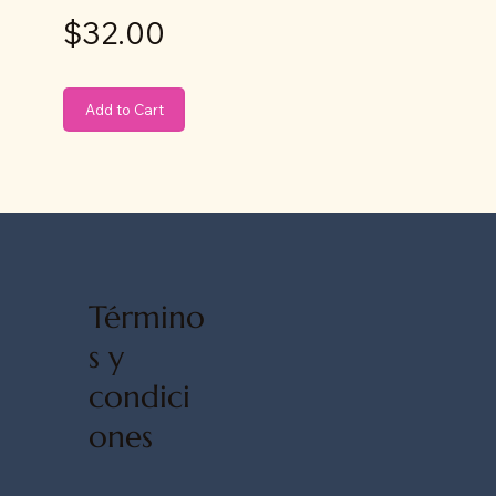
$32.00
Add to Cart
Término
s y
condici
ones