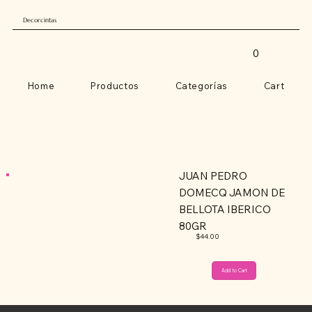
Decorcintas
0
Home
Productos
Categorías
Cart
JUAN PEDRO
DOMECQ JAMON DE
BELLOTA IBERICO
80GR
$44.00
Add to Cart