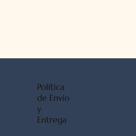
Política
de Envío
y
Entrega