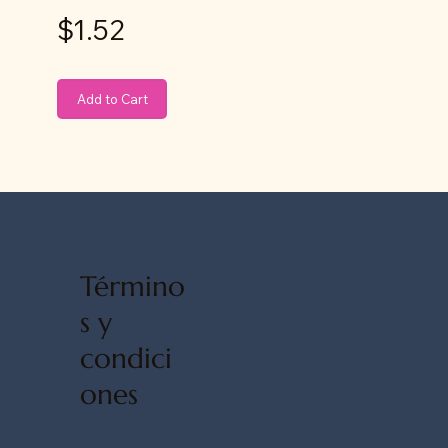
$1.52
Add to Cart
Término
s y
condici
ones