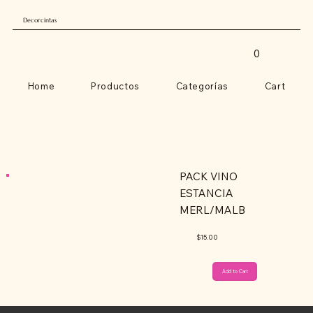
Decorcintas
0
Home
Productos
Categorías
Cart
PACK VINO
ESTANCIA
MERL/MALB
$15.00
Add to Cart