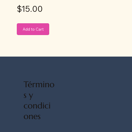
$15.00
Add to Cart
Término
s y
condici
ones