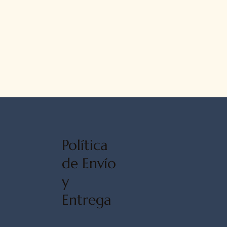
Política
de Envío
y
Entrega