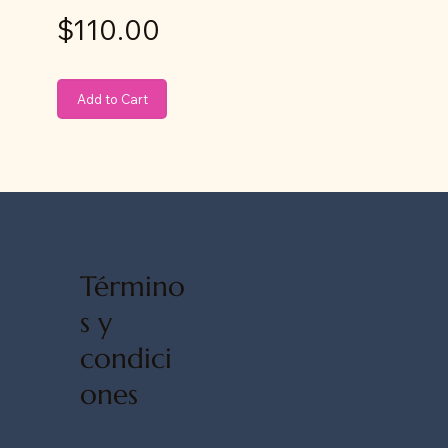
$110.00
Add to Cart
Término
s y
condici
ones