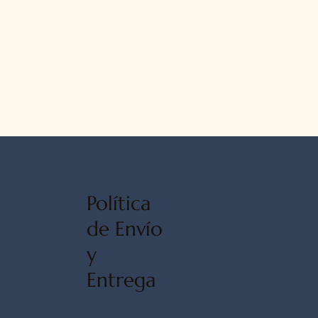
Política
de Envío
y
Entrega