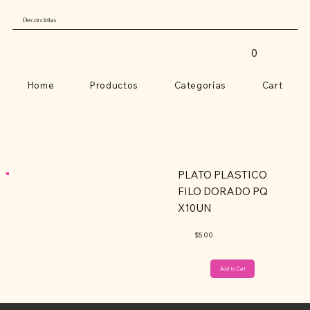
Decorcintas
0
Home
Productos
Categorías
Cart
PLATO PLASTICO
FILO DORADO PQ
X10UN
$5.00
Add to Cart