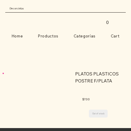
Decorcintas
0
Home
Productos
Categorías
Cart
PLATOS PLASTICOS
POSTRE F/PLATA
$7.00
Out of stock