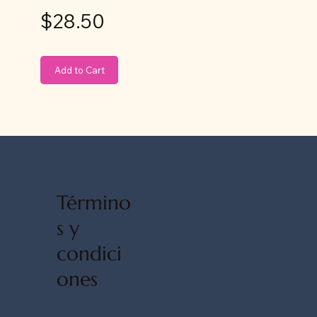
$28.50
Add to Cart
Término
s y
condici
ones