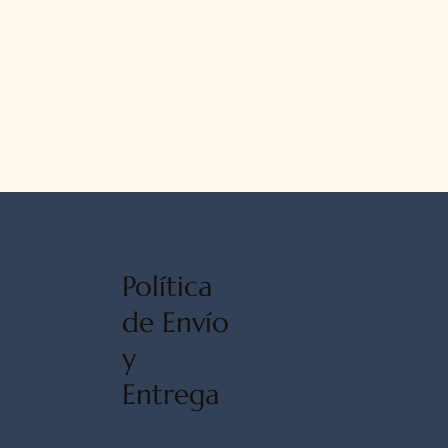
Política
de Envío
y
Entrega