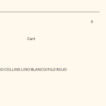
0
Cart
O COLLINS LINO BLANCO/FILO ROJO