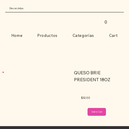
Decorcintas
0
Home
Productos
Categorías
Cart
QUESO BRIE
PRESIDENT 18OZ
$32.00
Add to Cart