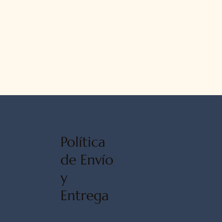
Política
de Envío
y
Entrega