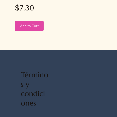
$7.30
Add to Cart
Término
s y
condici
ones